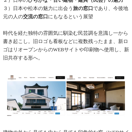
２）日本の
ひらがな・古い建物・建具（民芸）の魅力
３）日本や松本の魅力に出会う
旅の窓口
であり、今後地
元の人の
交流の窓口
にもなるという展望
時代を経た独特の雰囲気に馴染む民芸調を意識し一から
書き起こし。旧ロゴも看板などに複数残ったまま、新ロ
ゴはリオープンからのWEBサイトや印刷物へ使用し、新
旧共存する形へ。