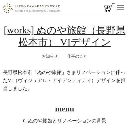
t
o
メ
g
g
[works] ぬのや旅館（長野県
イ
l
ン
e
松本市） VIデザイン
コ
n
ン
a
v
お知らせ
仕事のこと
テ
i
ン
g
ツ
長野県松本市「ぬのや旅館」さまリノベーションに伴っ
a
に
t
たVI（ヴィジュアル・アイデンティティ）デザインを担
i
移
当しました。
o
動
n
menu
0.
ぬのや旅館とリノベーションの背景