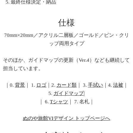
最終仕様決定・納品
仕様
70mm×20mm／アクリル二層板／ゴールド／ピン・クリ
ップ両用タイプ
そのほか、ガイドマップの更新（Ver.4）なども継続して
担当しています。
｜0.
背景
｜ 1.
ロゴ
｜2.
カード類
｜ 3.
手拭い
｜4.
法被
｜
5.
ガイドマップ
|
｜ 6.
Tシャツ
｜ 7. 名札｜
ぬのや旅館VIデザイン トップページへ