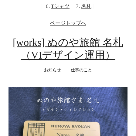
｜ 6.
Tシャツ
｜ 7.
名札
｜
ページトップへ
[works] ぬのや旅館 名札
（VIデザイン運用）
お知らせ
仕事のこと