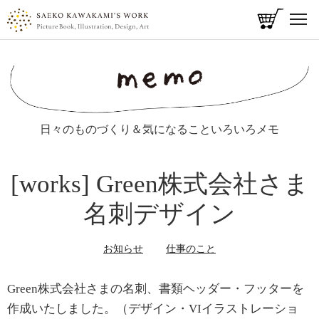
t
o
メ
g
g
イ
l
ン
e
コ
n
ン
a
日々のものづくり＆気になることいろいろメモ
v
テ
i
ン
g
ツ
[works] Green株式会社さま
a
に
t
名刺デザイン
i
移
o
動
n
お知らせ
仕事のこと
Green株式会社さまの名刺、書類ヘッダー・フッターを
作成いたしました。（デザイン・VIイラストレーショ