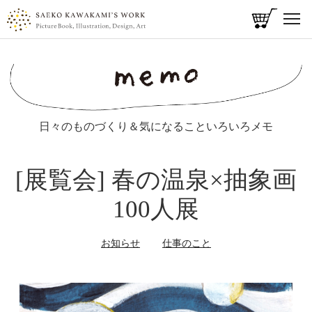
t
o
メ
g
g
イ
l
ン
e
コ
n
ン
a
日々のものづくり＆気になることいろいろメモ
v
テ
i
ン
g
ツ
[展覧会] 春の温泉×抽象画
a
に
t
100人展
i
移
o
動
n
お知らせ
仕事のこと