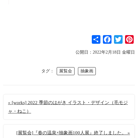
S
F
T
P
h
a
w
i
公開日：2022年2月18日 金曜日
a
c
i
n
r
e
t
t
タグ
展覧会
抽象画
e
b
t
e
o
e
r
o
r
e
k
s
« [works] 2022 季節のはがき イラスト・デザイン（毛モジ
t
ャ・ねこ）
[展覧会]『春の温泉×抽象画100人展』終了しました。 »