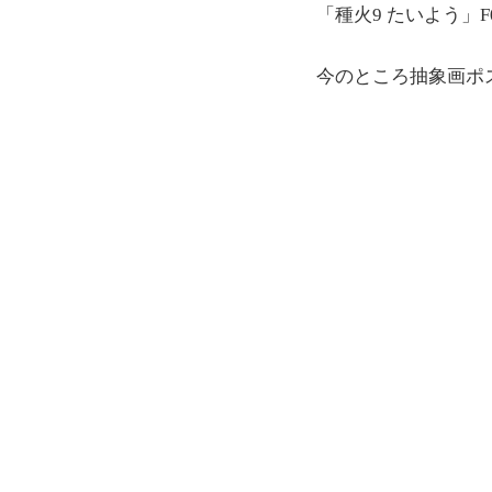
「種火9 たいよう」F0(1
今のところ抽象画ポ