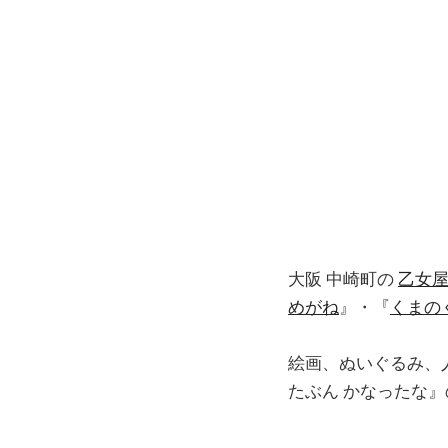
大阪 中崎町の
乙女
めがね
』・『
くまの
絵画、ぬいぐるみ、
たぶん かなったな