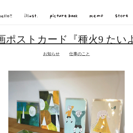
メ
画ポストカード『種火9 たい
イ
ン
コ
お知らせ
仕事のこと
ン
テ
ン
ツ
に
移
動