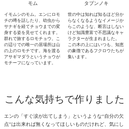
モム
タブンノキ
イモムシのモム。エンにロモ
世の中は知れば知るほど分か
チの噂を話したり、幼虫から
らなくなるようなイメージか
サナギを経てチョウまでの変
らこのような、断言はしない
身する姿を見せてくれます。
けど知識豊富で不思議なキャ
群れで旅するロモチョウ。こ
ラクターが生まれました。
の辺りでの唯一の居場所は山
この木の上にはいつも、知恵
の上のロモチです。海を渡る
の象徴であるフクロウたちが
アサギマダラというチョウが
集います。
モチーフになっています。
こんな気持ちで作りました
エンの「すぐ涙が出てしまう」というような“自分の欠
点”は出来れば無くなってほしいものだけれど、気にし