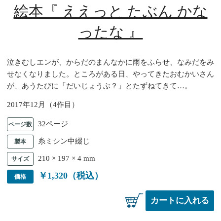
絵本『 ええっと たぶん かな
ったな 』
商
泣きむしエンが、からだのまんなかに雨をふらせ、なみだをみ
品
せなくなりました。ところがある日、やってきたおむかいさん
が、あうたびに「だいじょうぶ？」とたずねてきて…。
説
明
2017年12月（4作目）
32ページ
ページ数
糸ミシン中綴じ
製本
210 × 197 × 4 mm
サイズ
￥1,320
価格