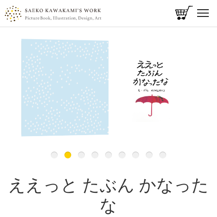
t
o
メ
g
g
イ
l
ン
e
コ
n
ン
a
v
テ
i
ン
g
ツ
a
に
t
i
移
o
動
n
ええっと たぶん かなった
な